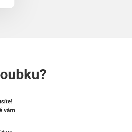
 Doubku?
síte!
ré vám