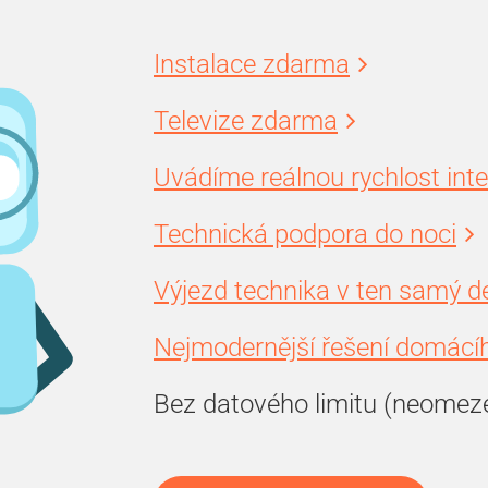
Instalace zdarma
Televize zdarma
Uvádíme reálnou rychlost int
Technická podpora do noci
Výjezd technika v ten samý d
Nejmodernější řešení domácíh
Bez datového limitu (neomez