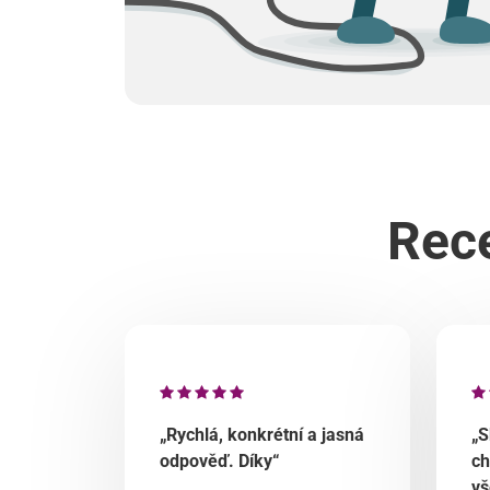
Rece
„Rychlá, konkrétní a jasná
„S
odpověď. Díky“
ch
vš