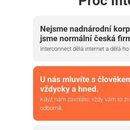
Proč In
Nejsme nadnárodní korp
jsme normální česká fir
Interconnect dělá internet a dělá ho
U nás mluvíte s člověke
vždycky a hned.
Když nám zavoláte, vždy vám to z
odborník.