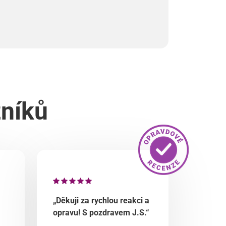
zníků
„Děkuji za rychlou reakci a
opravu! S pozdravem J.S.“