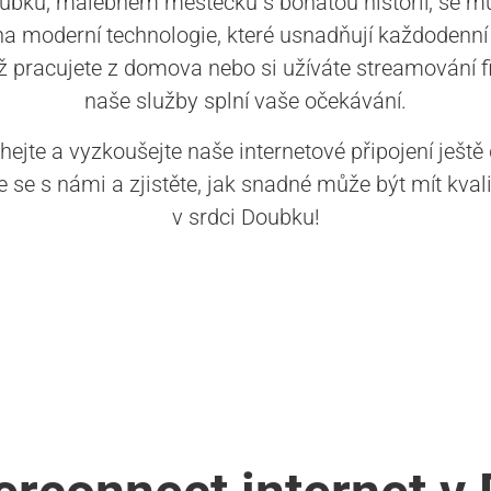
ubku, malebném městečku s bohatou historií, se m
 na moderní technologie, které usnadňují každodenní 
ž pracujete z domova nebo si užíváte streamování f
naše služby splní vaše očekávání.
ejte a vyzkoušejte naše internetové připojení ještě
e se s námi a zjistěte, jak snadné může být mít kvalit
v srdci Doubku!