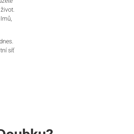
ůžete
život.
ilmů,
 dnes.
ní síť