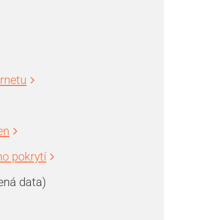
ernetu
en
o pokrytí
ená data)