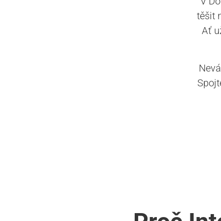
V Do
těšit
Ať u
Neváh
Spojt