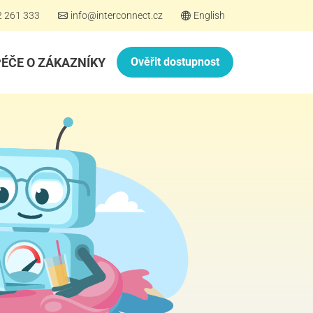
2 261 333
info@interconnect.cz
English
PÉČE O ZÁKAZNÍKY
Ověřit dostupnost