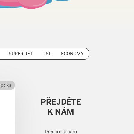
SUPER JET
DSL
ECONOMY
ptika
PŘEJDĚTE
K NÁM
Přechod k nám