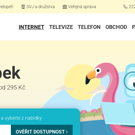
elopeři
SVJ a družstva
Veřejná správa
22
INTERNET
TELEVIZE
TELEFON
OBCHOD
bek
 od 295 Kč
a vyberte z nabídky
OVĚŘIT DOSTUPNOST