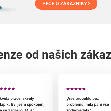
PÉČE O ZÁKAZNÍKY
nze od našich záka
kvělá práce, skvělý
„Vše proběhlo bez
lapík. Byl jsem spokojen,
problémů, milá paní vše
e se zadařilo. M.S.“
zodpověděla.“