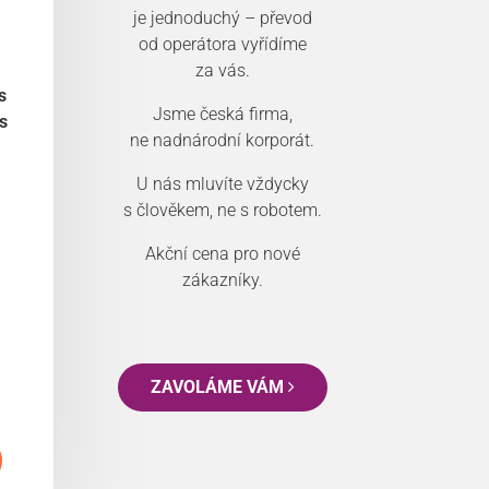
je jednoduchý – převod
od operátora vyřídíme
za vás.
s
Jsme česká firma,
s
ne nadnárodní korporát.
U nás mluvíte vždycky
s člověkem, ne s robotem.
Akční cena pro nové
zákazníky.
ZAVOLÁME VÁM