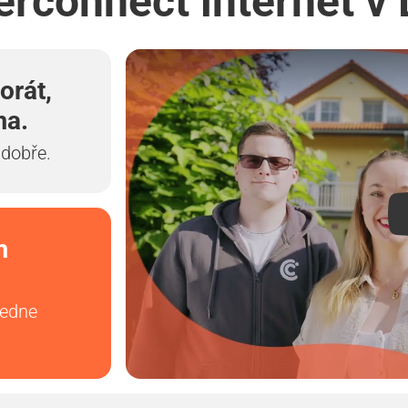
terconnect internet v
orát,
ma.
 dobře.
m
vedne