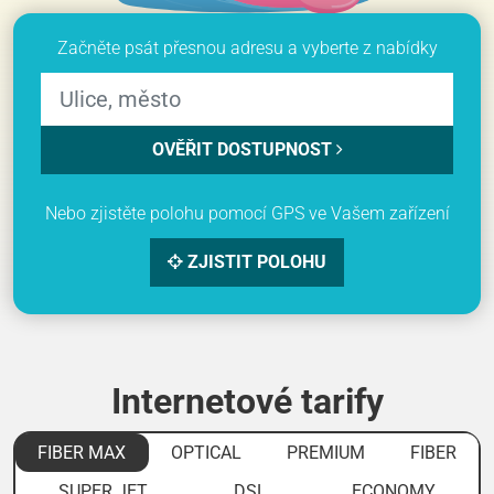
Začněte psát přesnou adresu a vyberte z nabídky
OVĚŘIT DOSTUPNOST
Nebo zjistěte polohu pomocí GPS ve Vašem zařízení
ZJISTIT POLOHU
Internetové tarify
FIBER MAX
OPTICAL
PREMIUM
FIBER
SUPER JET
DSL
ECONOMY