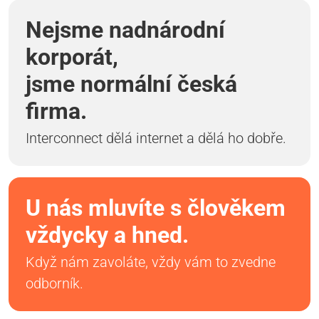
Nejsme nadnárodní
korporát,
jsme normální česká
firma.
Interconnect dělá internet a dělá ho dobře.
U nás mluvíte s člověkem
vždycky a hned.
Když nám zavoláte, vždy vám to zvedne
odborník.