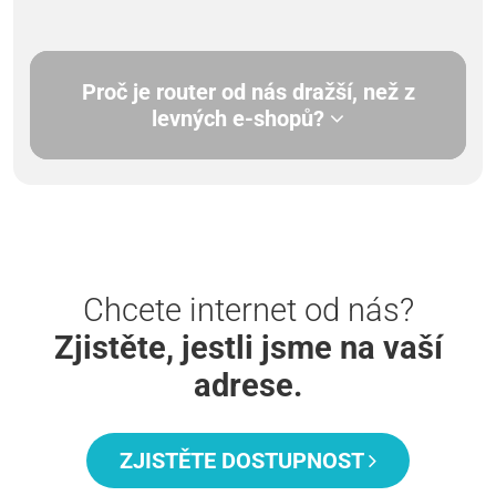
Proč je router od nás dražší, než z
levných e-shopů?
Chcete internet od nás?
Zjistěte, jestli jsme na vaší
adrese.
ZJISTĚTE DOSTUPNOST