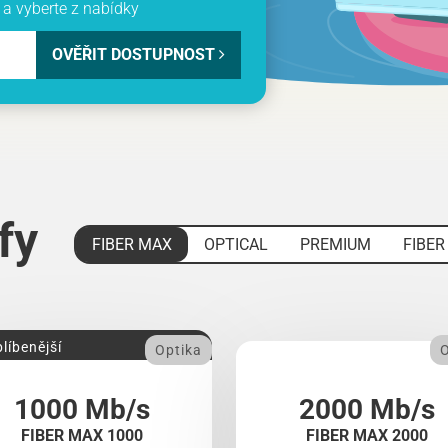
a vyberte z nabídky
OVĚŘIT DOSTUPNOST
ify
FIBER MAX
OPTICAL
PREMIUM
FIBER
líbenější
Optika
O
1000 Mb/s
2000 Mb/s
FIBER MAX 1000
FIBER MAX 2000