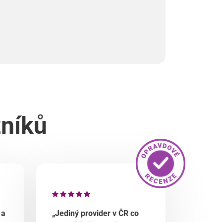
zníků
 a
„Jediný provider v ČR co