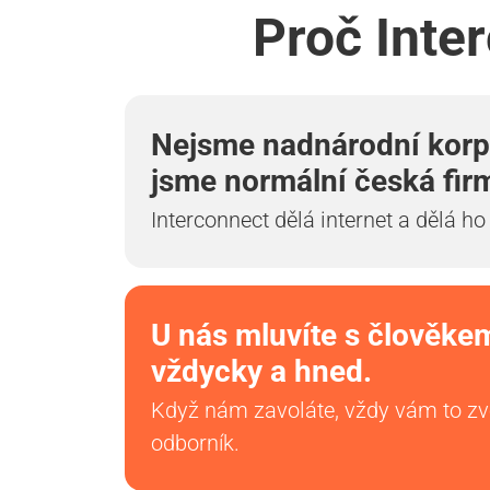
Proč Inter
Nejsme nadnárodní korp
jsme normální česká fir
Interconnect dělá internet a dělá ho
U nás mluvíte s člověke
vždycky a hned.
Když nám zavoláte, vždy vám to z
odborník.