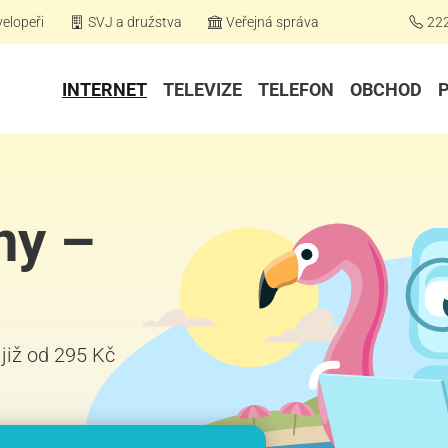
elopeři
SVJ a družstva
Veřejná správa
22
INTERNET
TELEVIZE
TELEFON
OBCHOD
ny –
 již od 295 Kč