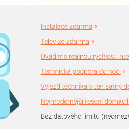
Instalace zdarma
Televize zdarma
Uvádíme reálnou rychlost int
Technická podpora do noci
Výjezd technika v ten samý d
Nejmodernější řešení domácíh
Bez datového limitu (neomez