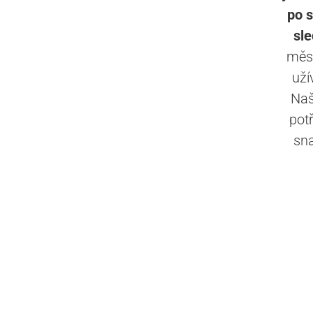
po s
sle
měst
uží
Naš
pot
sna