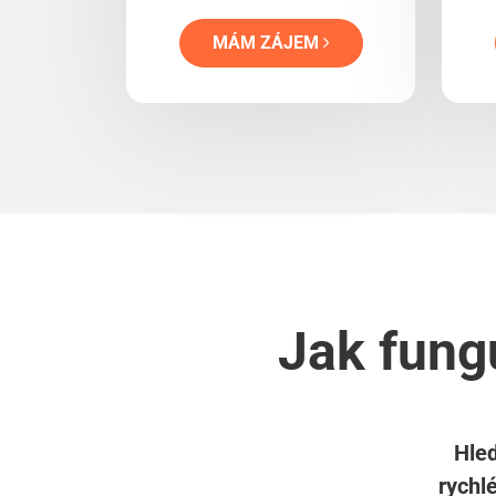
MÁM ZÁJEM
Jak fungu
Hled
rychl