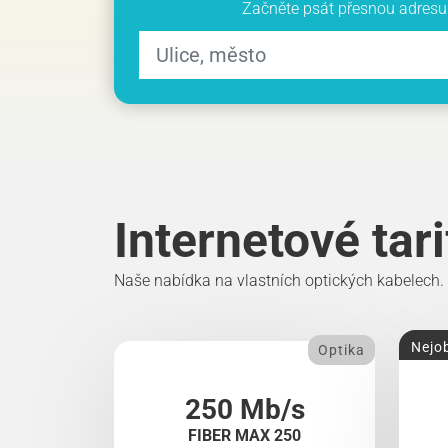
Začněte psát přesnou adresu 
Internetové tar
Naše nabídka na vlastních optických kabelech.
Nejob
Optika
250 Mb/s
FIBER MAX 250