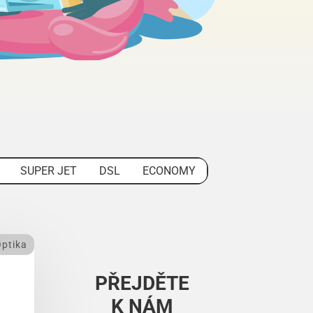
SUPER JET
DSL
ECONOMY
ptika
PŘEJDĚTE
K NÁM