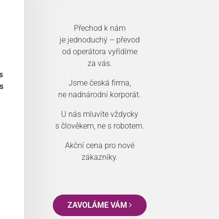
Přechod k nám
je jednoduchý – převod
od operátora vyřídíme
za vás.
s
Jsme česká firma,
s
ne nadnárodní korporát.
U nás mluvíte vždycky
s člověkem, ne s robotem.
Akční cena pro nové
zákazníky.
ZAVOLÁME VÁM