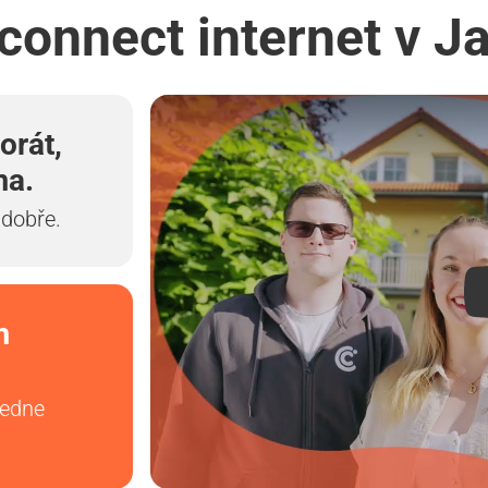
connect internet v J
orát,
ma.
 dobře.
m
vedne