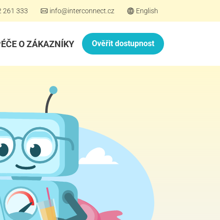
2 261 333
info@interconnect.cz
English
PÉČE O ZÁKAZNÍKY
Ověřit dostupnost