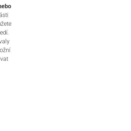
 nebo
ásti
ůžete
edí.
valy
ožní
ovat