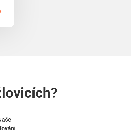
žlovicích?
 Naše
fování