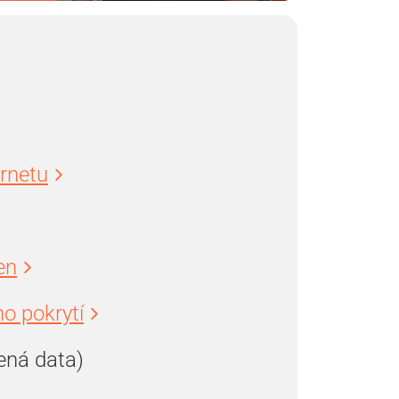
ernetu
en
o pokrytí
ená data)