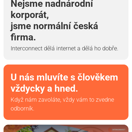
Nejsme nadnárodní
korporát,
jsme normální česká
firma.
Interconnect dělá internet a dělá ho dobře.
U nás mluvíte s člověkem
vždycky a hned.
Když nám zavoláte, vždy vám to zvedne
odborník.