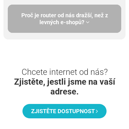
Proč je router od nás dražší, než z
levných e-shopů?
Chcete internet od nás?
Zjistěte, jestli jsme na vaší
adrese.
ZJISTĚTE DOSTUPNOST