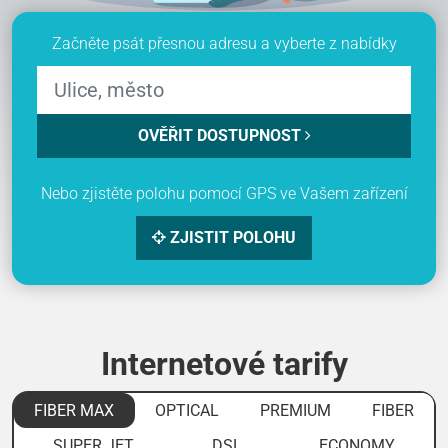
Začněte psát přesnou adresu a vyberte z nabídky
OVĚŘIT DOSTUPNOST
Nebo zjistěte polohu pomocí GPS ve Vašem zařízení
ZJISTIT POLOHU
Internetové tarify
FIBER MAX
OPTICAL
PREMIUM
FIBER
SUPER JET
DSL
ECONOMY