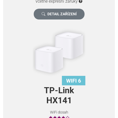
včetně expresní záruky
DETAIL ZAŘÍZENÍ
TP-Link
HX141
WiFi dosah