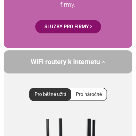
firmy.
SLUŽBY PRO FIRMY
WiFi routery k internetu
Pro běžné užití
Pro náročné