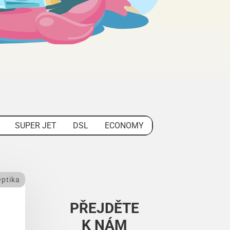
SUPER JET
DSL
ECONOMY
ptika
PŘEJDĚTE
K NÁM