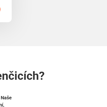
enčicích?
? Naše
í,