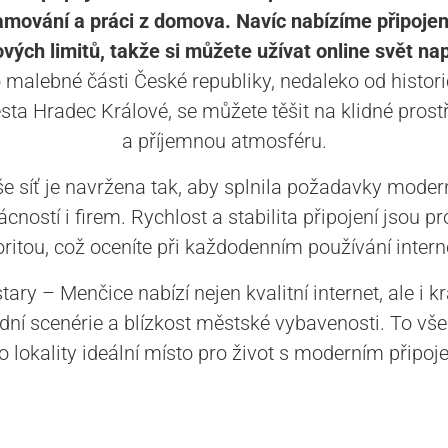
amování a práci z domova. Navíc nabízíme připojen
vých limitů, takže si můžete užívat online svět na
o malebné části České republiky, nedaleko od histor
ta Hradec Králové, se můžete těšit na klidné prost
a příjemnou atmosféru.
e síť je navržena tak, aby splnila požadavky moder
ností i firem. Rychlost a stabilita připojení jsou p
oritou, což oceníte při každodenním používání intern
tary – Menčice nabízí nejen kvalitní internet, ale i k
odní scenérie a blízkost městské vybavenosti. To vše
to lokality ideální místo pro život s moderním připoj