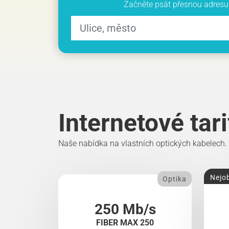
Začněte psát přesnou adresu 
Internetové tar
Naše nabídka na vlastních optických kabelech.
Nejob
Optika
250 Mb/s
FIBER MAX 250