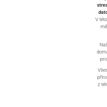
stre
dato
V tét
měs
Naš
domác
pri
Všes
přír
z té