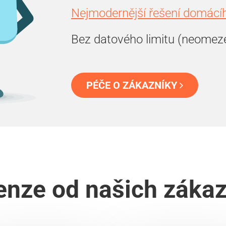
Nejmodernější řešení domácíh
Bez datového limitu (neomez
PÉČE O ZÁKAZNÍKY
nze od našich záka