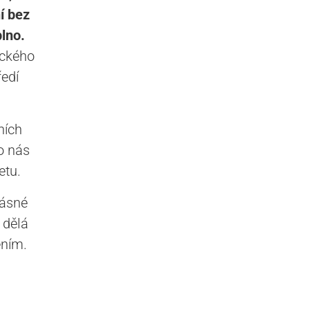
í bez
plno.
ického
ředí
ních
ro nás
etu.
rásné
 dělá
ením.