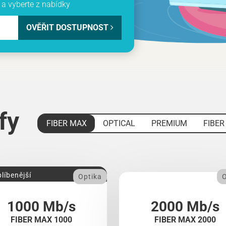
a vyberte z nabídky
OVĚŘIT DOSTUPNOST
ify
FIBER MAX
OPTICAL
PREMIUM
FIBER
líbenější
Optika
O
1000 Mb/s
2000 Mb/s
FIBER MAX 1000
FIBER MAX 2000