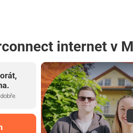
rconnect internet v 
orát,
ma.
 dobře.
m