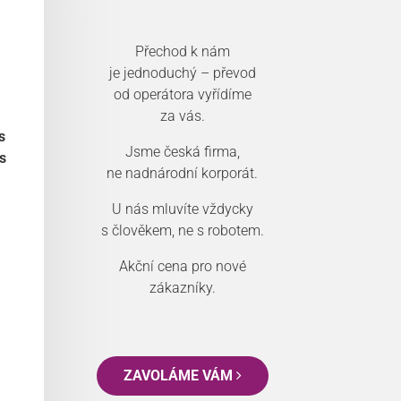
Přechod k nám
je jednoduchý – převod
od operátora vyřídíme
za vás.
s
Jsme česká firma,
s
ne nadnárodní korporát.
U nás mluvíte vždycky
s člověkem, ne s robotem.
Akční cena pro nové
zákazníky.
ZAVOLÁME VÁM