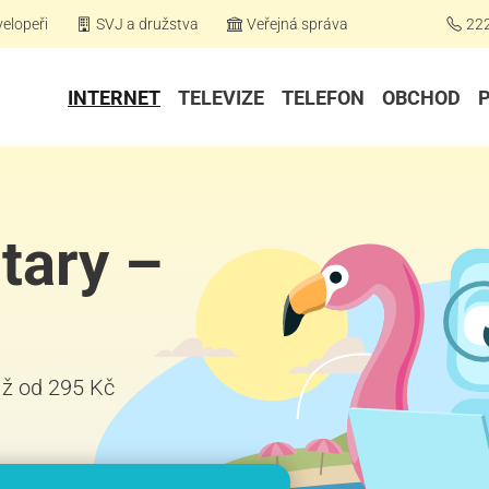
elopeři
SVJ a družstva
Veřejná správa
22
INTERNET
TELEVIZE
TELEFON
OBCHOD
tary –
již od 295 Kč