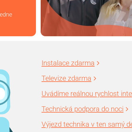
vedne
Instalace zdarma
Televize zdarma
Uvádíme reálnou rychlost int
Technická podpora do noci
Výjezd technika v ten samý d