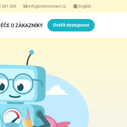
2 261 333
info@interconnect.cz
English
PÉČE O ZÁKAZNÍKY
Ověřit dostupnost