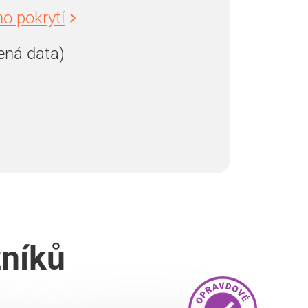
o pokrytí
ená data)
zníků