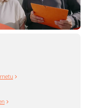
ernetu
en