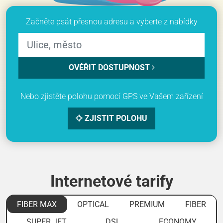
Začněte psát přesnou adresu a vyberte z nabídky
OVĚŘIT DOSTUPNOST
Nebo zjistěte polohu pomocí GPS ve Vašem zařízení
ZJISTIT POLOHU
Internetové tarify
FIBER MAX
OPTICAL
PREMIUM
FIBER
SUPER JET
DSL
ECONOMY