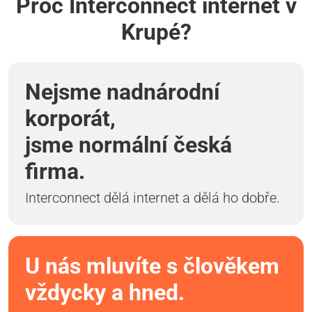
Proč Interconnect internet v
Krupé?
Nejsme nadnárodní
korporát,
jsme normální česká
firma.
Interconnect dělá internet a dělá ho dobře.
U nás mluvíte s člověkem
vždycky a hned.