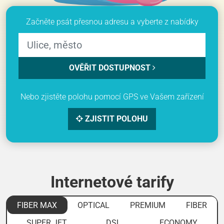
Začněte psát přesnou adresu a vyberte z nabídky
OVĚŘIT DOSTUPNOST
Nebo zjistěte polohu pomocí GPS ve Vašem zařízení
ZJISTIT POLOHU
Internetové tarify
FIBER MAX
OPTICAL
PREMIUM
FIBER
SUPER JET
DSL
ECONOMY