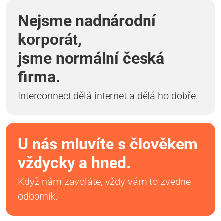
Nejsme nadnárodní
korporát,
jsme normální česká
firma.
Interconnect dělá internet a dělá ho dobře.
U nás mluvíte s člověkem
vždycky a hned.
Když nám zavoláte, vždy vám to zvedne
odborník.