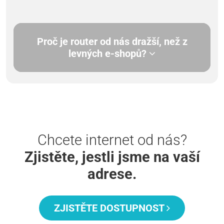
Proč je router od nás dražší, než z
levných e-shopů?
Chcete internet od nás?
Zjistěte, jestli jsme na vaší
adrese.
ZJISTĚTE DOSTUPNOST