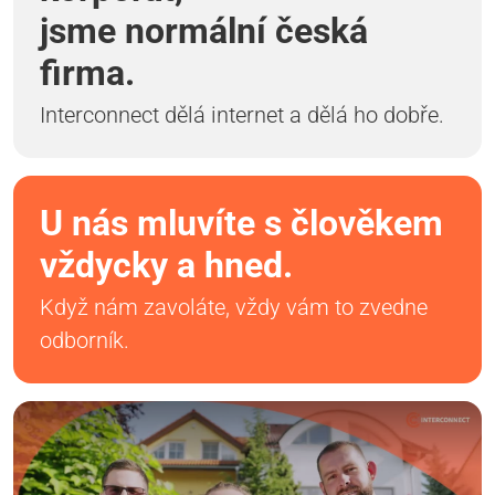
jsme normální česká
firma.
Interconnect dělá internet a dělá ho dobře.
U nás mluvíte s člověkem
vždycky a hned.
Když nám zavoláte, vždy vám to zvedne
odborník.