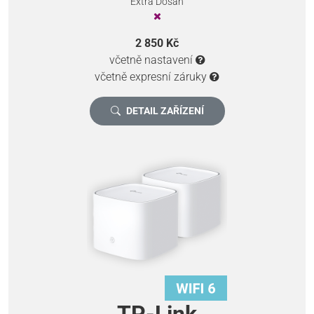
Extra Dosah
2 850 Kč
včetně nastavení
včetně expresní záruky
DETAIL ZAŘÍZENÍ
TP-Link