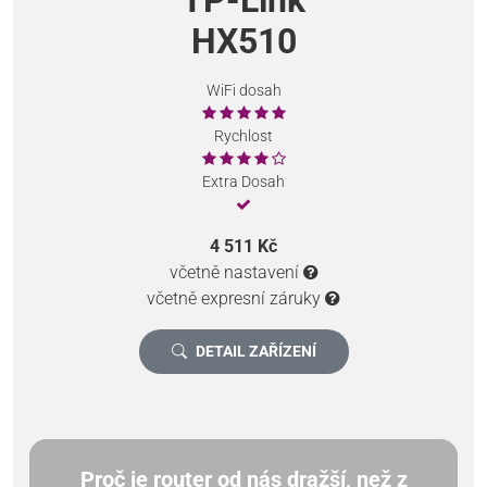
HX510
WiFi dosah
Rychlost
Extra Dosah
4 511 Kč
včetně nastavení
včetně expresní záruky
DETAIL ZAŘÍZENÍ
Proč je router od nás dražší, než z