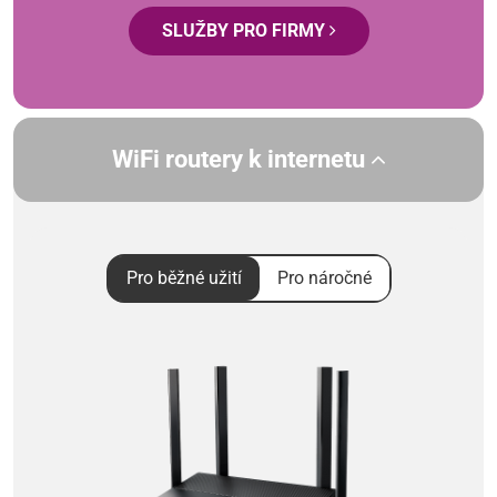
SLUŽBY PRO FIRMY
WiFi routery k internetu
Pro běžné užití
Pro náročné