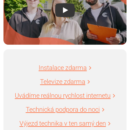
Instalace zdarma
Televize zdarma
Uvádíme reálnou rychlost internetu
Technická podpora do noci
Výjezd technika v ten samý den