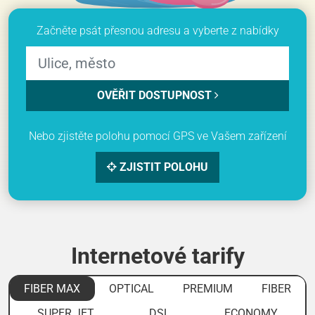
Začněte psát přesnou adresu a vyberte z nabídky
OVĚŘIT DOSTUPNOST
Nebo zjistěte polohu pomocí GPS ve Vašem zařízení
ZJISTIT POLOHU
Internetové tarify
FIBER MAX
OPTICAL
PREMIUM
FIBER
SUPER JET
DSL
ECONOMY