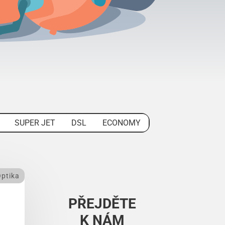
SUPER JET
DSL
ECONOMY
ptika
PŘEJDĚTE
K NÁM