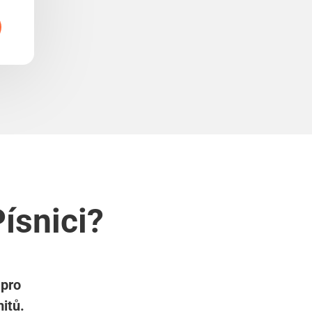
ísnici?
 pro
itů.