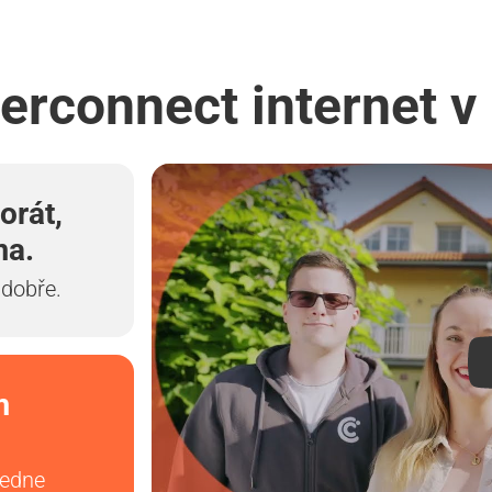
terconnect internet v 
orát,
ma.
 dobře.
m
vedne