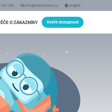
2 261 333
info@interconnect.cz
English
PÉČE O ZÁKAZNÍKY
Ověřit dostupnost