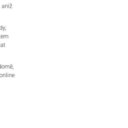
, aniž
dy,
etem
at
 domě,
online