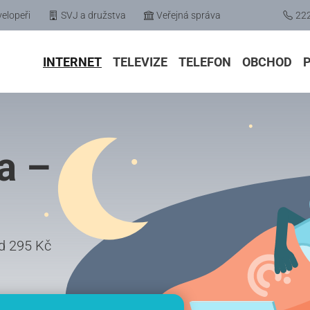
elopeři
SVJ a družstva
Veřejná správa
22
INTERNET
TELEVIZE
TELEFON
OBCHOD
a –
 od 295 Kč