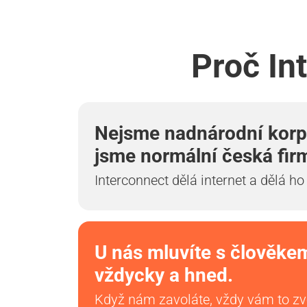
Proč In
Nejsme nadnárodní korp
jsme normální česká fir
Interconnect dělá internet a dělá ho
U nás mluvíte s člověke
vždycky a hned.
Když nám zavoláte, vždy vám to z