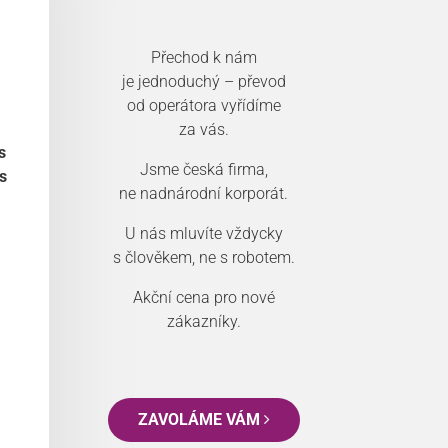
Přechod k nám
je jednoduchý – převod
od operátora vyřídíme
za vás.
s
Jsme česká firma,
s
ne nadnárodní korporát.
U nás mluvíte vždycky
s člověkem, ne s robotem.
Akční cena pro nové
zákazníky.
ZAVOLÁME VÁM