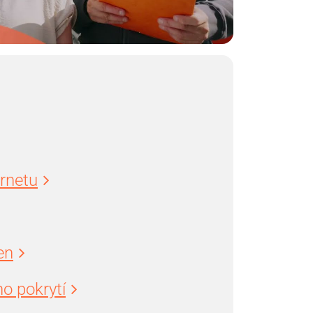
ernetu
en
o pokrytí