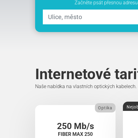
Začněte psát přesnou adresu 
Internetové tar
Naše nabídka na vlastních optických kabelech.
Nejob
Optika
250 Mb/s
FIBER MAX 250