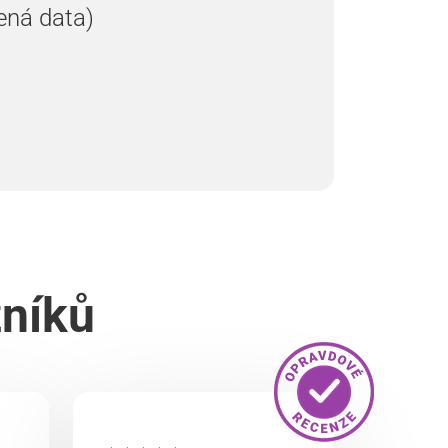
ená data)
zníků