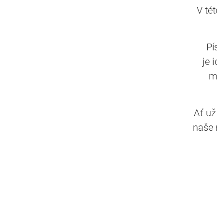
V tét
Pí
je 
m
Ať už
naše 