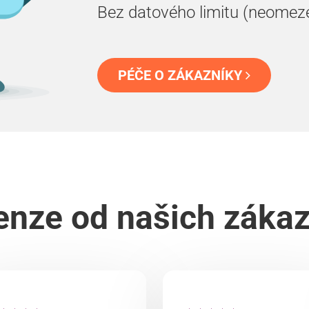
Bez datového limitu (neomez
PÉČE O ZÁKAZNÍKY
nze od našich záka