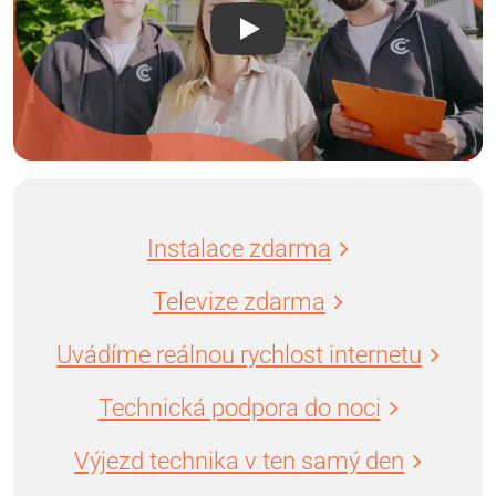
Instalace zdarma
Televize zdarma
Uvádíme reálnou rychlost internetu
Technická podpora do noci
Výjezd technika v ten samý den