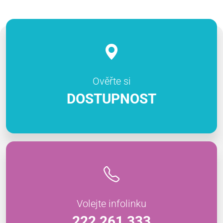
Ověřte si
DOSTUPNOST
Volejte infolinku
222 261 333