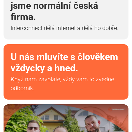
jsme normální česká
firma.
Interconnect dělá internet a dělá ho dobře.
U nás mluvíte s člověkem
vždycky a hned.
Když nám zavoláte, vždy vám to zvedne
odborník.