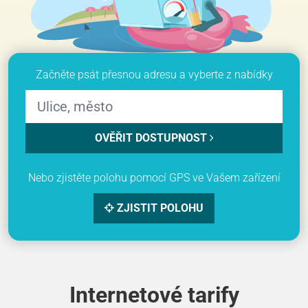
Začněte psát přesnou adresu a vyberte z nabídky
OVĚŘIT DOSTUPNOST
Nebo zjistěte polohu pomocí GPS ve Vašem zařízení
ZJISTIT POLOHU
Internetové tarify