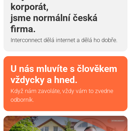
korporát,
jsme normální česká
firma.
Interconnect dělá internet a dělá ho dobře.
U nás mluvíte s člověkem
vždycky a hned.
Když nám zavoláte, vždy vám to zvedne
odborník.