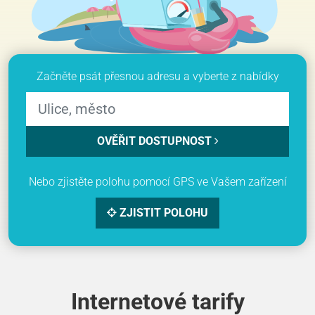
Začněte psát přesnou adresu a vyberte z nabídky
OVĚŘIT DOSTUPNOST
Nebo zjistěte polohu pomocí GPS ve Vašem zařízení
ZJISTIT POLOHU
Internetové tarify