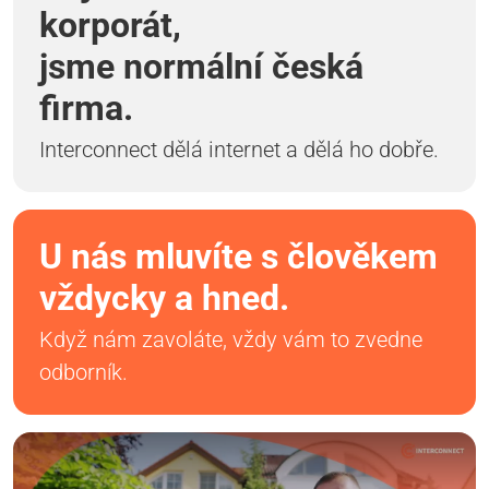
korporát,
jsme normální česká
firma.
Interconnect dělá internet a dělá ho dobře.
U nás mluvíte s člověkem
vždycky a hned.
Když nám zavoláte, vždy vám to zvedne
odborník.