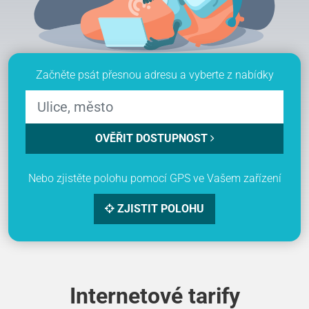
Začněte psát přesnou adresu a vyberte z nabídky
OVĚŘIT DOSTUPNOST
Nebo zjistěte polohu pomocí GPS ve Vašem zařízení
ZJISTIT POLOHU
Internetové tarify