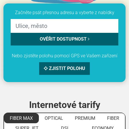
Začněte psát přesnou adresu a vyberte z nabídky
OVĚŘIT DOSTUPNOST
Nebo zjistěte polohu pomocí GPS ve Vašem zařízení
ZJISTIT POLOHU
Internetové tarify
FIBER MAX
OPTICAL
PREMIUM
FIBER
SUPER JET
DSL
ECONOMY