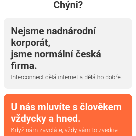
Chýni?
Nejsme nadnárodní
korporát,
jsme normální česká
firma.
Interconnect dělá internet a dělá ho dobře.
U nás mluvíte s člověkem
vždycky a hned.
Když nám zavoláte, vždy vám to zvedne