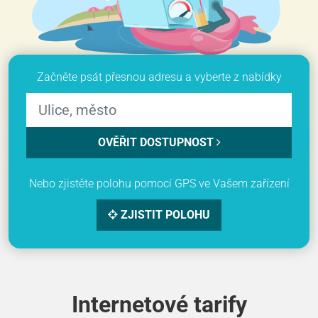
Začněte psát přesnou adresu a vyberte z nabídky
OVĚŘIT DOSTUPNOST
Nebo zjistěte polohu pomocí GPS ve Vašem zařízení
ZJISTIT POLOHU
Internetové tarify