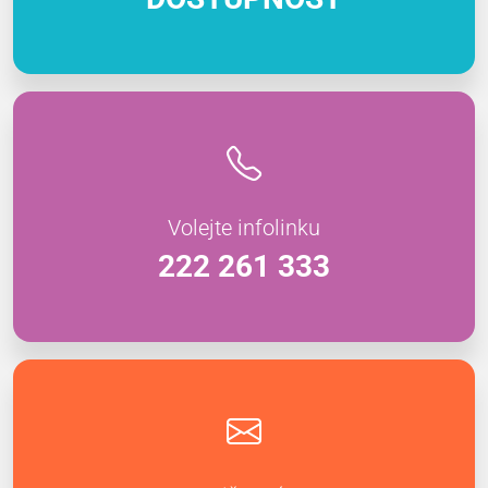
Volejte infolinku
222 261 333