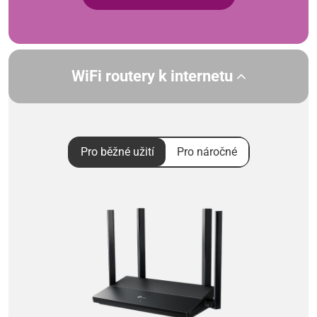
WiFi routery k internetu
Pro běžné užití
Pro náročné