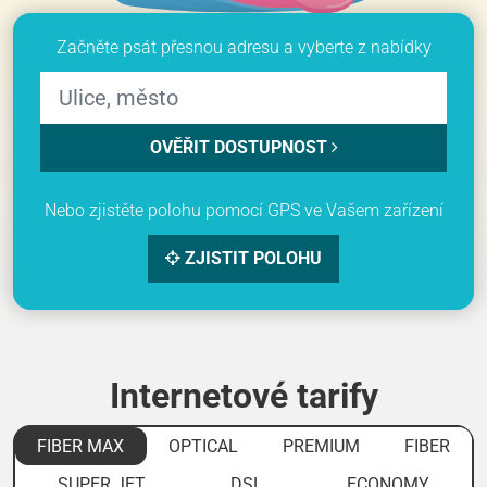
Začněte psát přesnou adresu a vyberte z nabídky
OVĚŘIT DOSTUPNOST
Nebo zjistěte polohu pomocí GPS ve Vašem zařízení
ZJISTIT POLOHU
Internetové tarify
FIBER MAX
OPTICAL
PREMIUM
FIBER
SUPER JET
DSL
ECONOMY