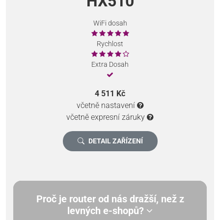
HX510
WiFi dosah
Rychlost
Extra Dosah
4 511 Kč
včetně nastavení
včetně expresní záruky
DETAIL ZAŘÍZENÍ
Proč je router od nás dražší, než z
levných e-shopů?