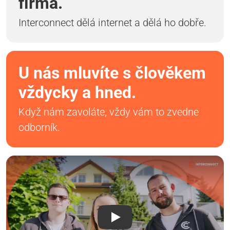
firma.
Interconnect dělá internet a dělá ho dobře.
U nás mluvíte s člověkem
vždycky a hned.
Když nám zavoláte, vždy vám to zvedne
odborník.