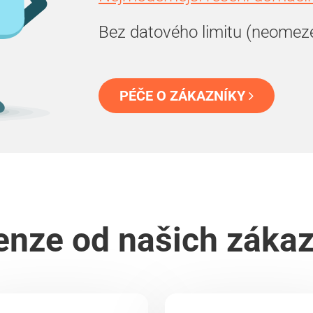
Bez datového limitu (neomez
PÉČE O ZÁKAZNÍKY
nze od našich záka