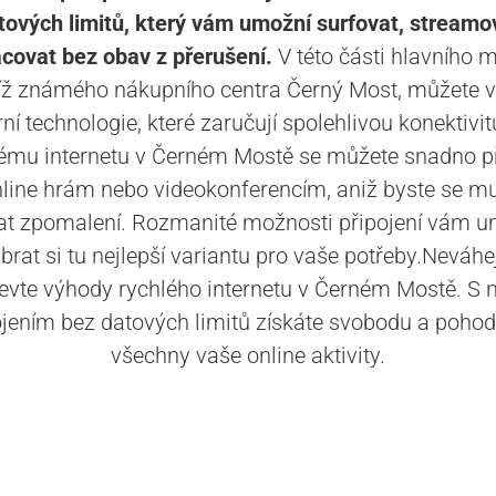
tových limitů, který vám umožní surfovat, streamo
acovat bez obav z přerušení.
V této části hlavního m
íž známého nákupního centra Černý Most, můžete v
í technologie, které zaručují spolehlivou konektivit
ému internetu v Černém Mostě se můžete snadno př
nline hrám nebo videokonferencím, aniž byste se mu
at zpomalení. Rozmanité možnosti připojení vám u
brat si tu nejlepší variantu pro vaše potřeby.Neváhe
jevte výhody rychlého internetu v Černém Mostě. S 
ojením bez datových limitů získáte svobodu a pohodl
všechny vaše online aktivity.