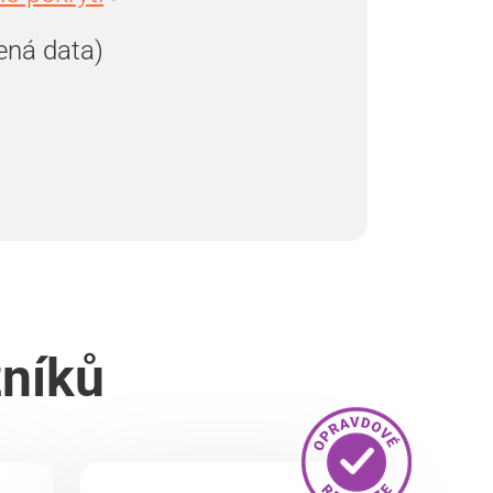
ená data)
zníků