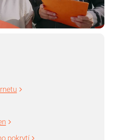
ernetu
en
o pokrytí