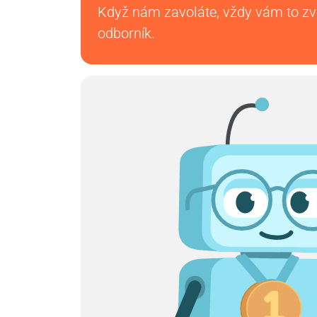
Když nám zavoláte, vždy vám to z
odborník.