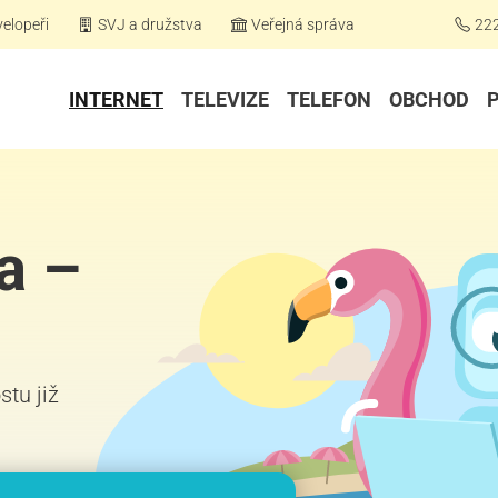
elopeři
SVJ a družstva
Veřejná správa
22
INTERNET
TELEVIZE
TELEFON
OBCHOD
a –
stu již