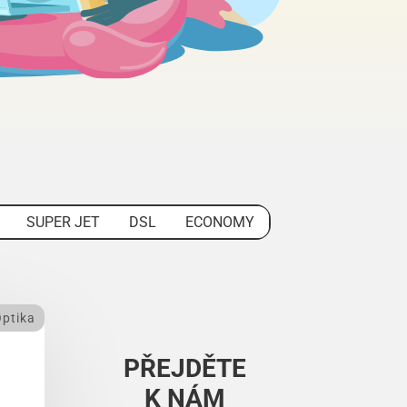
SUPER JET
DSL
ECONOMY
ptika
PŘEJDĚTE
K NÁM