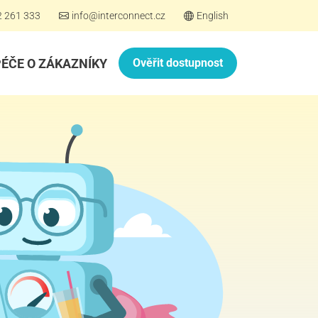
2 261 333
info@interconnect.cz
English
PÉČE O ZÁKAZNÍKY
Ověřit dostupnost