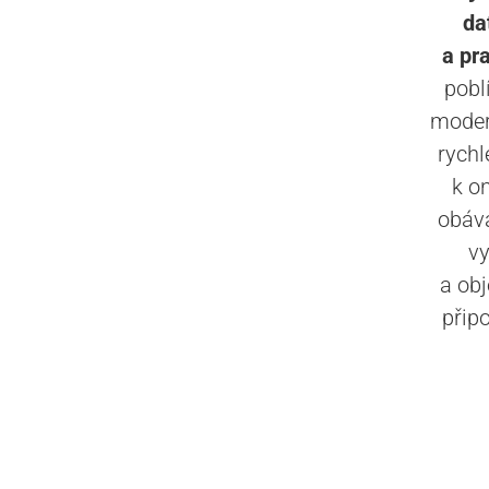
da
a pr
pobl
modern
rychl
k o
obáv
vy
a ob
přip