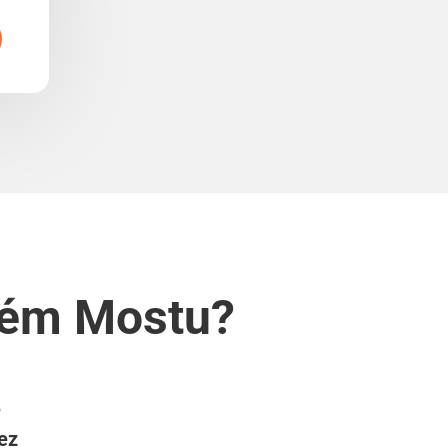
rném Mostu?
e
bez