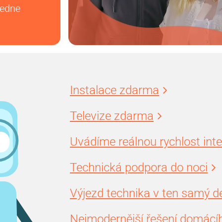
vedne
Instalace zdarma
Televize zdarma
Uvádíme reálnou rychlost int
Technická podpora do noci
Výjezd technika v ten samý d
Nejmodernější řešení domácíh