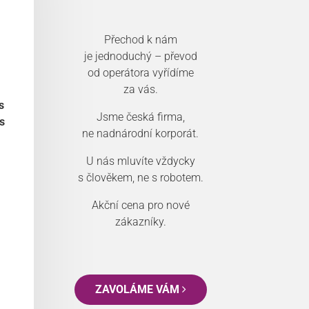
Přechod k nám
je jednoduchý – převod
od operátora vyřídíme
za vás.
s
Jsme česká firma,
s
ne nadnárodní korporát.
U nás mluvíte vždycky
s člověkem, ne s robotem.
Akční cena pro nové
zákazníky.
ZAVOLÁME VÁM