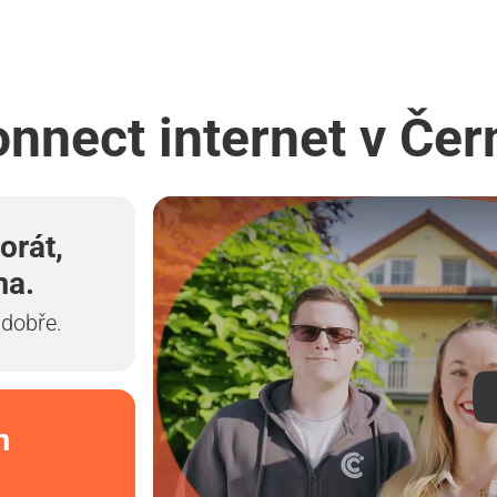
onnect internet v Č
orát,
ma.
 dobře.
m