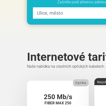
Začněte psát přesnou adresu 
Internetové tar
Naše nabídka na vlastních optických kabelech.
Nejob
Optika
250 Mb/s
FIBER MAX 250