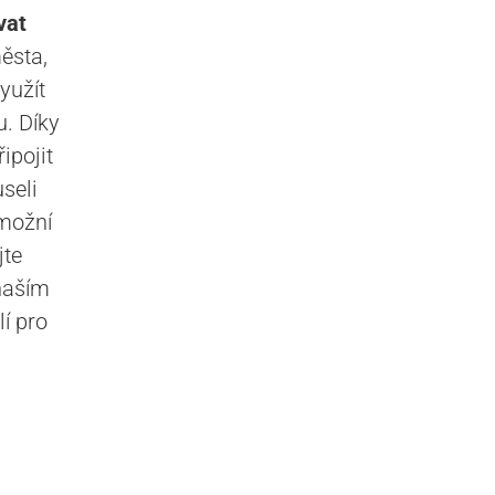
vat
ěsta,
yužít
u. Díky
ipojit
seli
možní
jte
naším
í pro