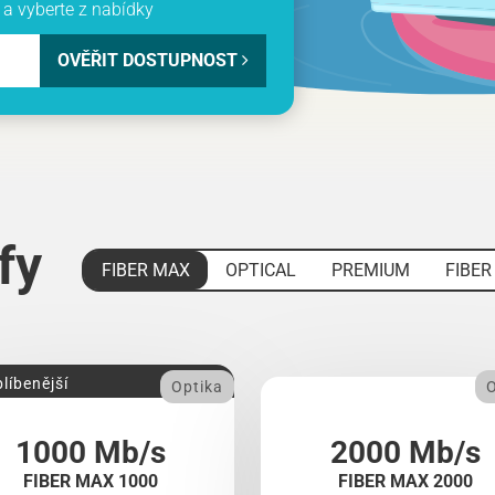
a vyberte z nabídky
OVĚŘIT DOSTUPNOST
ify
FIBER MAX
OPTICAL
PREMIUM
FIBER
líbenější
Optika
O
1000 Mb/s
2000 Mb/s
FIBER MAX 1000
FIBER MAX 2000