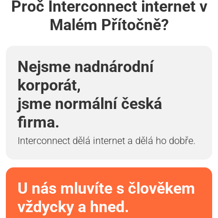
Proč Interconnect internet v
Malém Přítočně?
Nejsme nadnárodní
korporát,
jsme normální česká
firma.
Interconnect dělá internet a dělá ho dobře.
U nás mluvíte s člověkem
vždycky a hned.