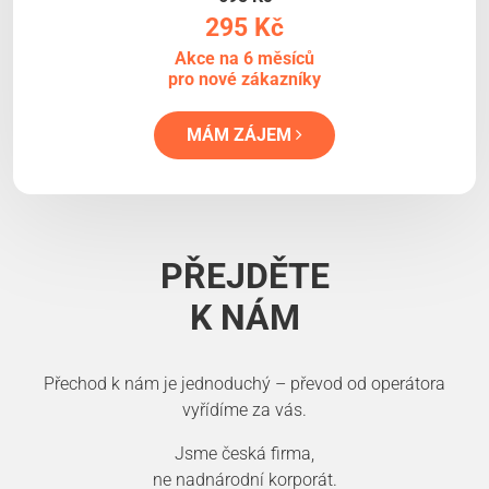
295 Kč
Akce na 6 měsíců
pro nové zákazníky
MÁM ZÁJEM
PŘEJDĚTE
K NÁM
Přechod k nám je jednoduchý – převod od operátora
vyřídíme za vás.
Jsme česká firma,
ne nadnárodní korporát.