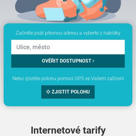
Začněte psát přesnou adresu a vyberte z nabídky
OVĚŘIT DOSTUPNOST
Nebo zjistěte polohu pomocí GPS ve Vašem zařízení
ZJISTIT POLOHU
Internetové tarify