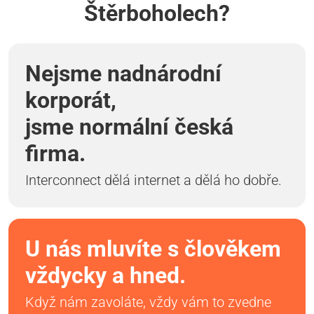
Štěrboholech?
Nejsme nadnárodní
korporát,
jsme normální česká
firma.
Interconnect dělá internet a dělá ho dobře.
U nás mluvíte s člověkem
vždycky a hned.
Když nám zavoláte, vždy vám to zvedne