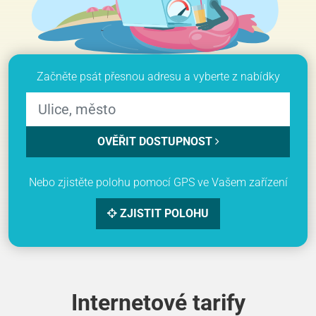
Začněte psát přesnou adresu a vyberte z nabídky
OVĚŘIT DOSTUPNOST
Nebo zjistěte polohu pomocí GPS ve Vašem zařízení
ZJISTIT POLOHU
Internetové tarify