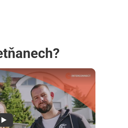
Letňanech?