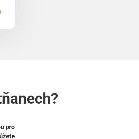
etňanech?
ou pro
můžete