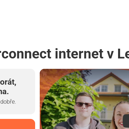
rconnect internet v 
orát,
ma.
 dobře.