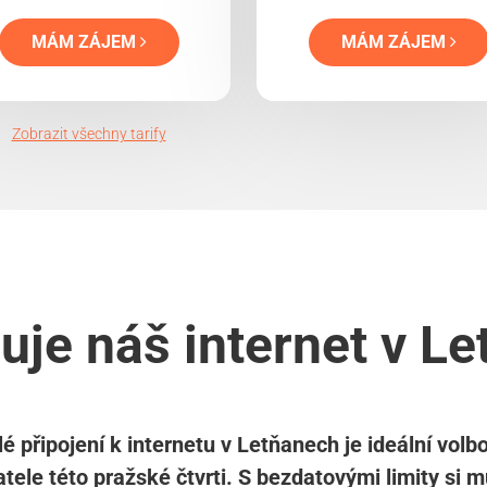
MÁM ZÁJEM
MÁM ZÁJEM
Zobrazit všechny tarify
uje náš internet v L
é připojení k internetu v Letňanech je ideální volb
tele této pražské čtvrti. S bezdatovými limity si 