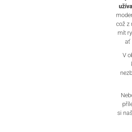
užíva
moder
což z 
mít r
ať
V o
nezb
Nebo
příl
si na