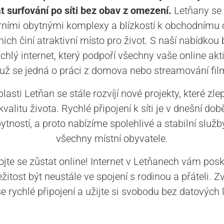
t surfování po síti bez obav z omezení.
Letňany se 
ními obytnými komplexy a blízkostí k obchodnímu c
nich činí atraktivní místo pro život. S naší nabídkou
ychlý internet, který podpoří všechny vaše online akti
 už se jedná o práci z domova nebo streamování fil
blasti Letňan se stále rozvíjí nové projekty, které zlep
kvalitu života. Rychlé připojení k síti je v dnešní dob
ytností, a proto nabízíme spolehlivé a stabilní služb
všechny místní obyvatele.
jte se zůstat online! Internet v Letňanech vám pos
ežitost být neustále ve spojení s rodinou a přáteli. Z
še rychlé připojení a užijte si svobodu bez datových l