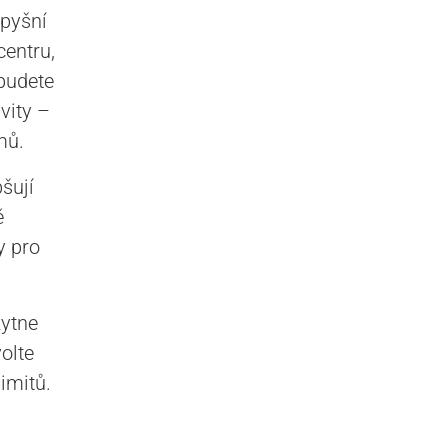
pyšní
entru,
 budete
vity –
mů.
šují
ě
y pro
kytne
volte
imitů.