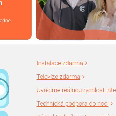
m
vedne
Instalace zdarma
Televize zdarma
Uvádíme reálnou rychlost int
Technická podpora do noci