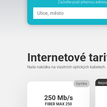
Začněte psát přesnou adresu 
Internetové tar
Naše nabídka na vlastních optických kabelech.
Nejob
Optika
250 Mb/s
FIBER MAX 250