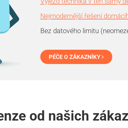
Výjezd technika v ten samý d
Nejmodernější řešení domácíh
Bez datového limitu (neomez
PÉČE O ZÁKAZNÍKY
nze od našich záka