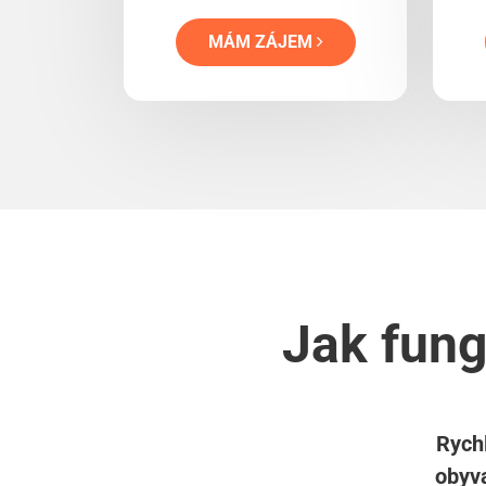
MÁM ZÁJEM
Jak fung
Rychl
obyva