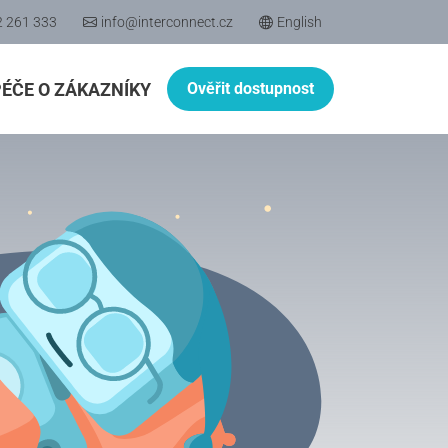
2 261 333
info@interconnect.cz
English
PÉČE O ZÁKAZNÍKY
Ověřit dostupnost