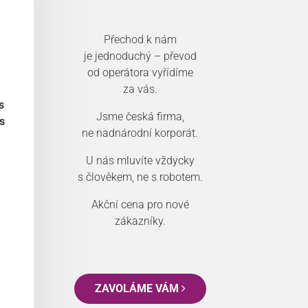
Přechod k nám
je jednoduchý – převod
od operátora vyřídíme
za vás.
s
Jsme česká firma,
s
ne nadnárodní korporát.
U nás mluvíte vždycky
s člověkem, ne s robotem.
Akční cena pro nové
zákazníky.
ZAVOLÁME VÁM