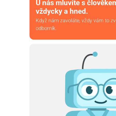
U nás mluvíte s člověke
vždycky a hned.
Když nám zavoláte, vždy vám to z
odborník.