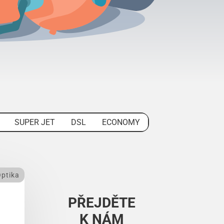
SUPER JET
DSL
ECONOMY
ptika
PŘEJDĚTE
K NÁM