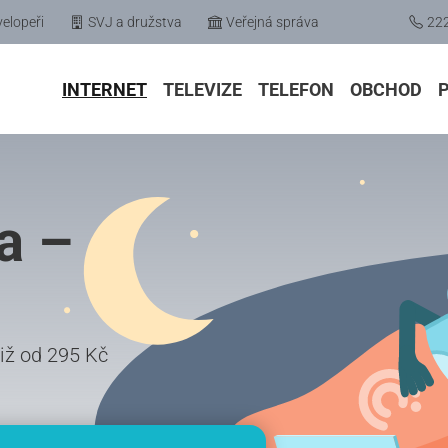
elopeři
SVJ a družstva
Veřejná správa
22
INTERNET
TELEVIZE
TELEFON
OBCHOD
a –
již od 295 Kč