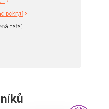
en
o pokrytí
ená data)
zníků