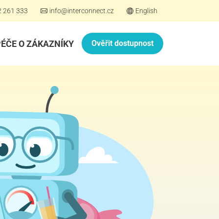
2 261 333
info@interconnect.cz
English
PÉČE O ZÁKAZNÍKY
Ověřit dostupnost