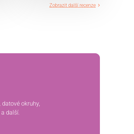
Zobrazit další recenze
, datové okruhy,
a další.