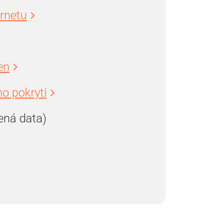
ernetu
en
o pokrytí
ená data)