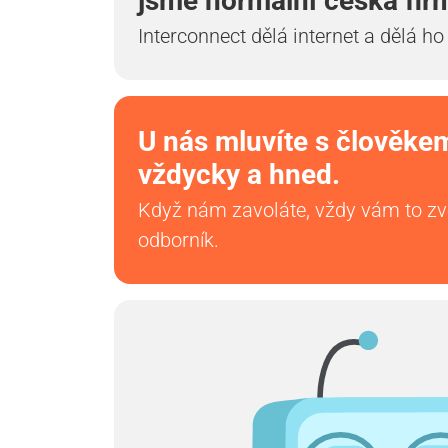
jsme normální česká fir
Interconnect dělá internet a dělá ho
U nás mluvíte s člověke
vždycky a hned.
Když nám zavoláte, vždy vám to z
odborník.