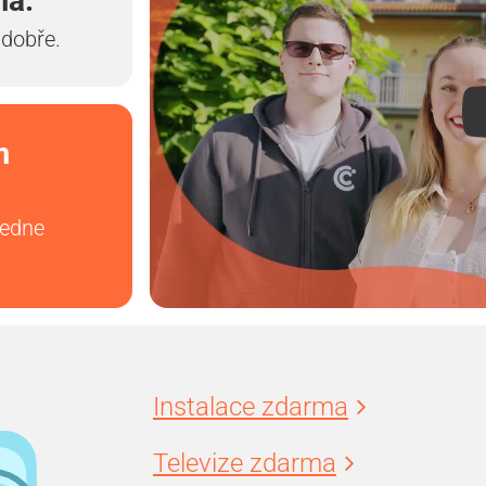
ma.
 dobře.
m
vedne
Instalace zdarma
Televize zdarma