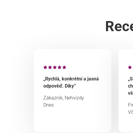
Rece
„Rychlá, konkrétní a jasná
„S
odpověď. Díky“
ch
vš
Zákazník, Nehvizdy
Dnes
Fi
Vč