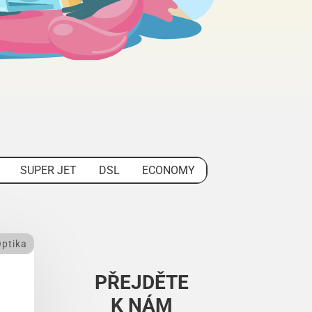
SUPER JET
DSL
ECONOMY
ptika
PŘEJDĚTE
K NÁM