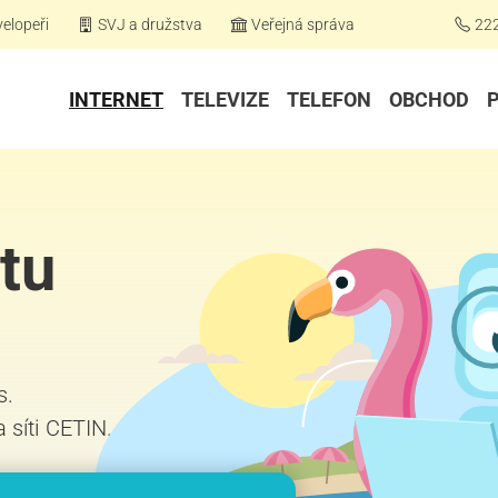
elopeři
SVJ a družstva
Veřejná správa
22
INTERNET
TELEVIZE
TELEFON
OBCHOD
tu
s.
 síti CETIN.