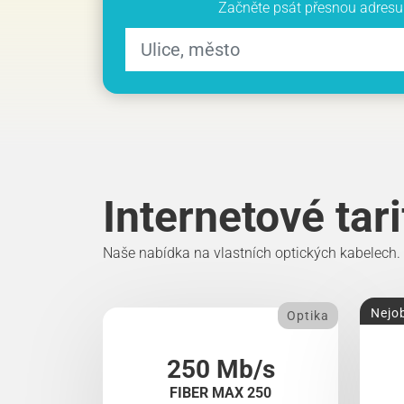
Začněte psát přesnou adresu 
Internetové tar
Naše nabídka na vlastních optických kabelech.
Nejob
Optika
250 Mb/s
FIBER MAX 250