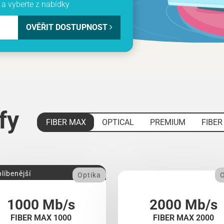
a vyberte z nabídky
OVĚŘIT DOSTUPNOST
ify
FIBER MAX
OPTICAL
PREMIUM
FIBER
líbenější
Optika
O
1000 Mb/s
2000 Mb/s
FIBER MAX 1000
FIBER MAX 2000