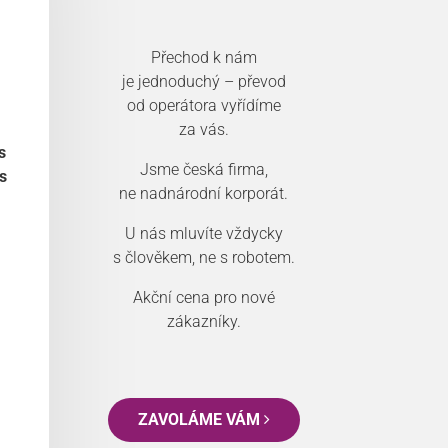
Přechod k nám
je jednoduchý – převod
od operátora vyřídíme
za vás.
s
Jsme česká firma,
s
ne nadnárodní korporát.
U nás mluvíte vždycky
s člověkem, ne s robotem.
Akční cena pro nové
zákazníky.
ZAVOLÁME VÁM